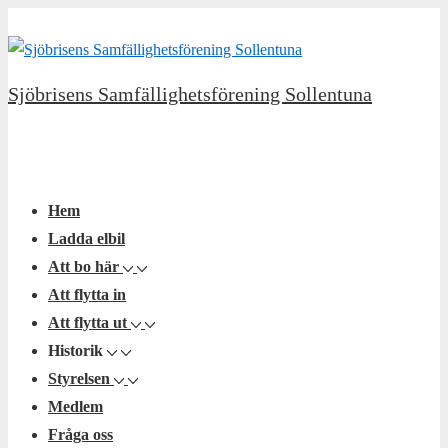
↓
Hoppa
till
Sjöbrisens Samfällighetsförening Sollentuna
huvudinnehållet
Huvudnavigering
Meny
Hem
Ladda elbil
Att bo här
Att flytta in
Att flytta ut
Historik
Styrelsen
Medlem
Fråga oss