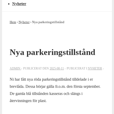
Nyheter
Hem
›
Nyheter
›
Nya parkeringstillstånd
Nya parkeringstillstånd
ADMIN
PUBLICERAT DEN
2025-08-11
PUBLICERAT I
NYHETER
Ni har fått nya röda parkeringstillstånd tilldelade i er
brevlåda. Dessa börjar gälla fr.o.m. den första september.
De gamla blå tillstånden kasseras och slängs i
återvinningen för plast.