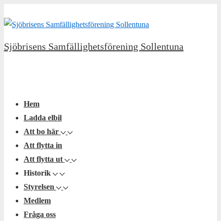
↓
Hoppa
till
Sjöbrisens Samfällighetsförening Sollentuna
huvudinnehållet
Huvudnavigering
Meny
Hem
Ladda elbil
Att bo här
Att flytta in
Att flytta ut
Historik
Styrelsen
Medlem
Fråga oss